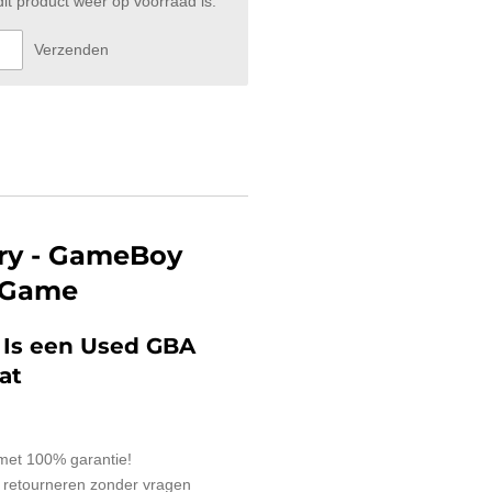
t product weer op voorraad is.
Verzenden
ry - GameBoy
 Game
:
Is een Used GBA
at
 met 100% garantie!
 retourneren zonder vragen