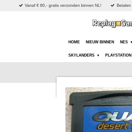
Vanaf € 80,- gratis verzonden binnen NL!
Betalen 
Ga
direct
naar
de
hoofdinhoud
HOME
NIEUW BINNEN
NES
SKYLANDERS
PLAYSTATIO