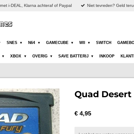
met i-DEAL, Klarna achteraf of Paypal
Niet tevreden? Geld teru
SNES
N64
GAMECUBE
WII
SWITCH
GAMEB
N
XBOX
OVERIG
SAVE BATTERIJ
INKOOP
KLANT
Quad Desert 
€ 4,95