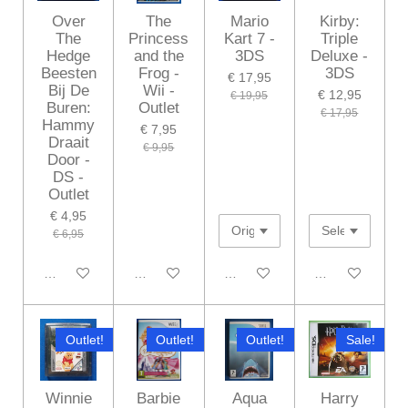
Over
The
Mario
Kirby:
The
Princess
Kart 7 -
Triple
Hedge
and the
3DS
Deluxe -
Beesten
Frog -
3DS
€ 17,95
Bij De
Wii -
€ 12,95
€ 19,95
Buren:
Outlet
€ 17,95
Hammy
€ 7,95
Draait
€ 9,95
Door -
DS -
Outlet
€ 4,95
€ 6,95
In winkelwagen
In winkelwagen
In winkelwagen
In winkelwagen
Outlet!
Outlet!
Outlet!
Sale!
Winnie
Barbie
Aqua
Harry