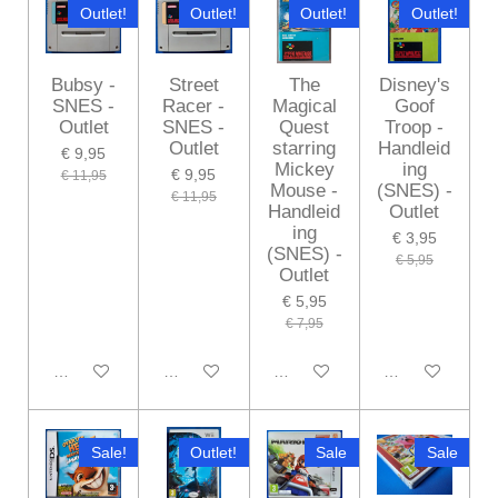
Outlet!
Outlet!
Outlet!
Outlet!
Bubsy -
Street
The
Disney's
SNES -
Racer -
Magical
Goof
Outlet
SNES -
Quest
Troop -
Outlet
starring
Handleid
€ 9,95
Mickey
ing
€ 9,95
€ 11,95
Mouse -
(SNES) -
€ 11,95
Handleid
Outlet
ing
€ 3,95
(SNES) -
€ 5,95
Outlet
€ 5,95
€ 7,95
In winkelwagen
Houd mij op de hoogte
In winkelwagen
In winkelwagen
Sale!
Outlet!
Sale
Sale