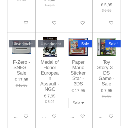
€ 5,95
€ 7,95
€ 6,95
In winkelwagen
In winkelwagen
In winkelwagen
In winkelwagen
Uitverkocht
Uitverkocht
Sale
Sale!
F-Zero -
Medal of
Paper
Toy
SNES -
Honor
Mario
Story 3 -
Sale
Europea
Sticker
DS
n
Star -
Game -
€ 17,95
Assault -
3DS
Sale
€ 19,95
NGC
€ 17,95
€ 7,95
€ 7,95
€ 9,95
€ 8,95
Houd mij op de hoogte
Houd mij op de hoogte
Houd mij op de hoogte
In winkelwagen