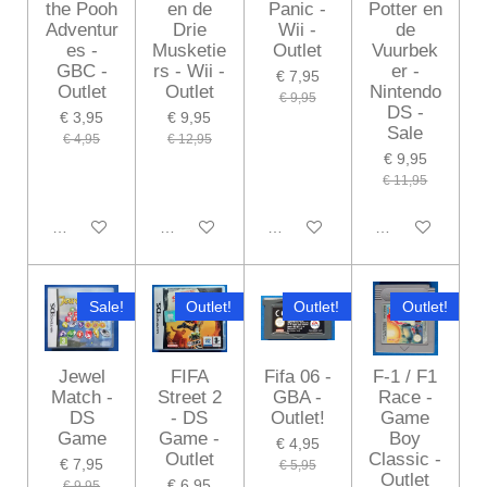
the Pooh
en de
Panic -
Potter en
Adventur
Drie
Wii -
de
es -
Musketie
Outlet
Vuurbek
GBC -
rs - Wii -
er -
€ 7,95
Outlet
Outlet
Nintendo
€ 9,95
DS -
€ 3,95
€ 9,95
Sale
€ 4,95
€ 12,95
€ 9,95
€ 11,95
In winkelwagen
In winkelwagen
Houd mij op de hoogte
In winkelwagen
Sale!
Outlet!
Outlet!
Outlet!
Jewel
FIFA
Fifa 06 -
F-1 / F1
Match -
Street 2
GBA -
Race -
DS
- DS
Outlet!
Game
Game
Game -
Boy
€ 4,95
Outlet
Classic -
€ 7,95
€ 5,95
Outlet
€ 6,95
€ 9,95