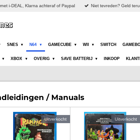
met i-DEAL, Klarna achteraf of Paypal
Niet tevreden? Geld teru
SNES
N64
GAMECUBE
WII
SWITCH
GAMEB
N
XBOX
OVERIG
SAVE BATTERIJ
INKOOP
KLANT
ndleidingen / Manuals
Uitverkocht
Uitverkocht