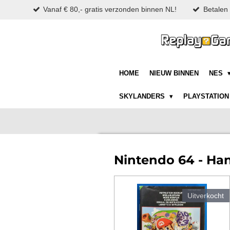
Vanaf € 80,- gratis verzonden binnen NL!
Betalen 
Ga
direct
naar
de
hoofdinhoud
HOME
NIEUW BINNEN
NES
SKYLANDERS
PLAYSTATIO
Nintendo 64 - Ha
Uitverkocht