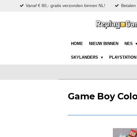
Vanaf € 80,- gratis verzonden binnen NL!
Betalen 
Ga
direct
naar
de
hoofdinhoud
HOME
NIEUW BINNEN
NES
SKYLANDERS
PLAYSTATIO
Game Boy Colo