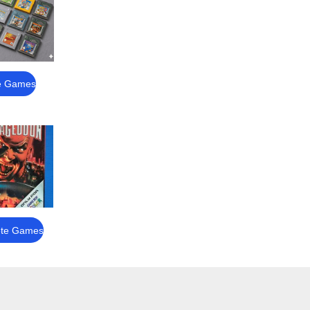
e Games
te Games