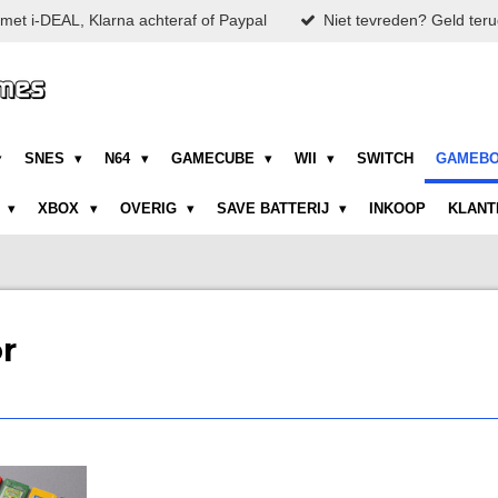
met i-DEAL, Klarna achteraf of Paypal
Niet tevreden? Geld teru
SNES
N64
GAMECUBE
WII
SWITCH
GAMEB
N
XBOX
OVERIG
SAVE BATTERIJ
INKOOP
KLANT
r