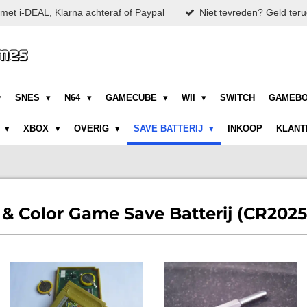
met i-DEAL, Klarna achteraf of Paypal
Niet tevreden? Geld teru
SNES
N64
GAMECUBE
WII
SWITCH
GAMEB
N
XBOX
OVERIG
SAVE BATTERIJ
INKOOP
KLANT
& Color Game Save Batterij (CR2025