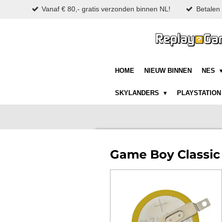
Vanaf € 80,- gratis verzonden binnen NL!
Betalen 
Ga
direct
naar
de
hoofdinhoud
HOME
NIEUW BINNEN
NES
SKYLANDERS
PLAYSTATIO
Game Boy Classic 