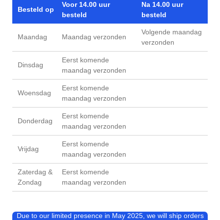
Voor 14.00 uur
Na 14.00 uur
Besteld op
besteld
besteld
Volgende maandag
Maandag
Maandag verzonden
verzonden
Eerst komende
Dinsdag
maandag verzonden
Eerst komende
Woensdag
maandag verzonden
Eerst komende
Donderdag
maandag verzonden
Eerst komende
Vrijdag
maandag verzonden
Zaterdag &
Eerst komende
Zondag
maandag verzonden
Due to our limited presence in May 2025, we will ship orders