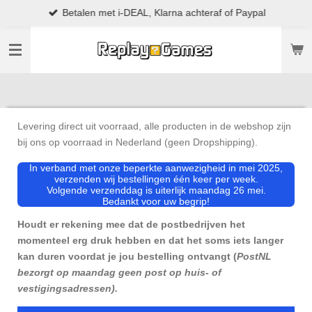
Betalen met i-DEAL, Klarna achteraf of Paypal
Ga
direct
naar
de
hoofdinhoud
Levering direct uit voorraad, alle producten in de webshop zijn
bij ons op voorraad in Nederland (geen Dropshipping).
In verband met onze beperkte aanwezigheid in mei 2025,
verzenden wij bestellingen één keer per week.
Volgende verzenddag is uiterlijk maandag 26 mei.
Bedankt voor uw begrip!
Houdt er rekening mee dat de postbedrijven het
momenteel erg druk hebben en dat het soms iets langer
kan duren voordat je jou bestelling ontvangt (
PostNL
bezorgt op maandag geen post op huis- of
vestigingsadressen).