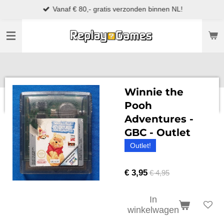
Vanaf € 80,- gratis verzonden binnen NL!
Ga
direct
naar
de
hoofdinhoud
Winnie the
Pooh
Adventures -
GBC - Outlet
Outlet!
€ 3,95
€ 4,95
In
winkelwagen