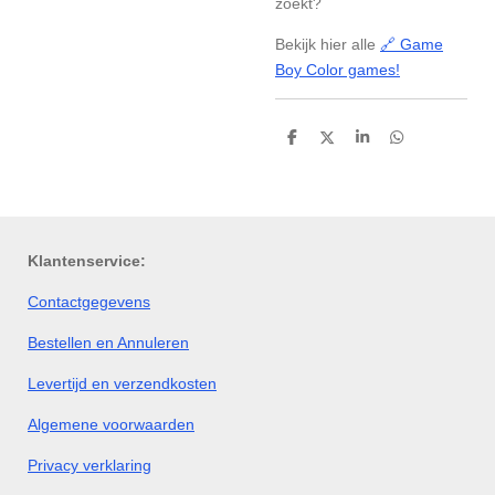
zoekt?
Bekijk hier alle
🔗 Game
Boy Color games!
D
D
S
D
e
e
h
e
l
e
a
l
e
l
r
e
n
e
n
Klantenservice:
Contactgegevens
Bestellen en Annuleren
Levertijd en verzendkosten
Algemene voorwaarden
Privacy verklaring