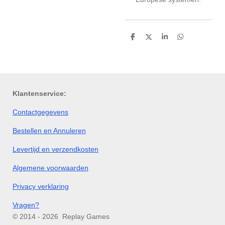
D
D
S
D
e
e
h
e
l
e
a
l
e
l
r
e
n
e
n
Klantenservice:
Contactgegevens
Bestellen en Annuleren
Levertijd en verzendkosten
Algemene voorwaarden
Privacy verklaring
Vragen?
© 2014 - 2026 Replay Games