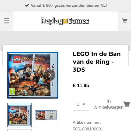
Vanaf € 80,- gratis verzonden binnen NL!
Ga
direct
naar
de
hoofdinhoud
LEGO In de Ban
van de Ring -
3DS
€ 11,95
In
winkelwagen
Artikelnummer:
5051888100691