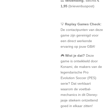
📧
Verzending:
slechts
€
1,95
(brievenbuspost)
💡
Replay Games Check:
De contactpunten van deze
game zijn gereinigd voor
een direct werkende
ervaring op jouw GBA!
🎮
Wist je dat?
Deze
game is ontwikkeld door
Konami, de makers van de
legendarische Pro
Evolution Soccer (PES)
serie? Dat verklaart
waarom de voetbal-
mechanics in dit Disney-
jasje stiekem ontzettend
goed in elkaar zitten!