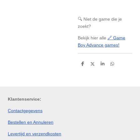
🔍 Niet de game die je
zoekt?
Bekijk hier alle
🔗 Game
Boy Advance games!
D
D
S
D
e
e
h
e
l
e
a
l
e
l
r
e
n
e
n
Klantenservice:
Contactgegevens
Bestellen en Annuleren
Levertijd en verzendkosten