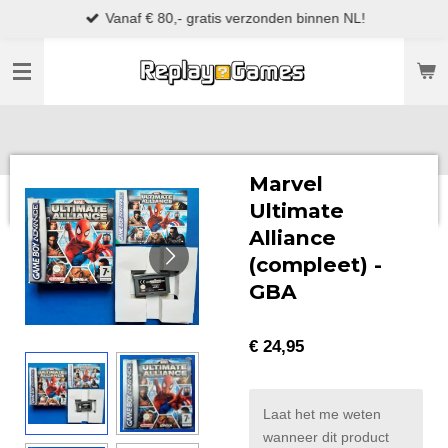
Vanaf € 80,- gratis verzonden binnen NL!
Ga
direct
naar
de
hoofdinhoud
Marvel
Ultimate
Alliance
(compleet) -
GBA
€ 24,95
Laat het me weten
wanneer dit product