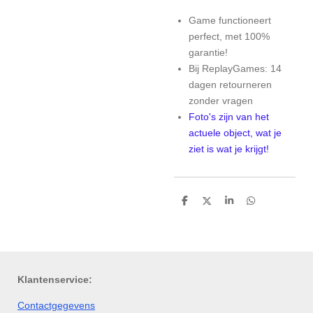
Game functioneert
perfect, met 100%
garantie!
Bij ReplayGames: 14
dagen retourneren
zonder vragen
Foto's zijn van het
actuele object, wat je
ziet is wat je krijgt!
D
D
S
D
e
e
h
e
l
e
a
l
e
l
r
e
n
e
n
Klantenservice:
Contactgegevens