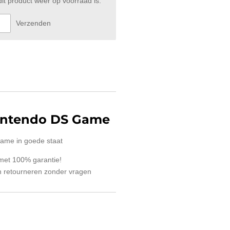
t product weer op voorraad is.
Verzenden
intendo DS Game
ame in goede staat
 met 100% garantie!
 retourneren zonder vragen