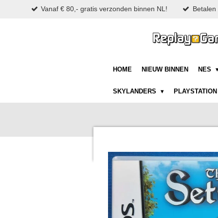
Vanaf € 80,- gratis verzonden binnen NL!
Betalen 
Ga
direct
naar
de
hoofdinhoud
HOME
NIEUW BINNEN
NES
SKYLANDERS
PLAYSTATIO