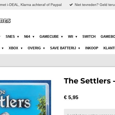
met i-DEAL, Klarna achteraf of Paypal
Niet tevreden? Geld teru
SNES
N64
GAMECUBE
WII
SWITCH
GAMEB
N
XBOX
OVERIG
SAVE BATTERIJ
INKOOP
KLANT
The Settlers 
€ 5,95