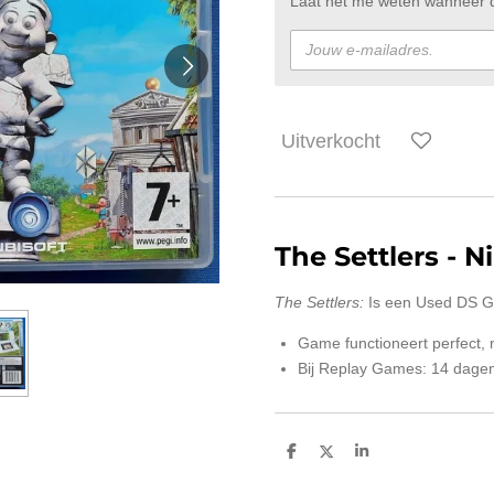
Laat het me weten wanneer di
Uitverkocht
The Settlers
- N
The Settlers:
Is een Used DS G
Game functioneert perfect,
Bij Replay Games: 14 dagen
D
D
S
e
e
h
l
e
a