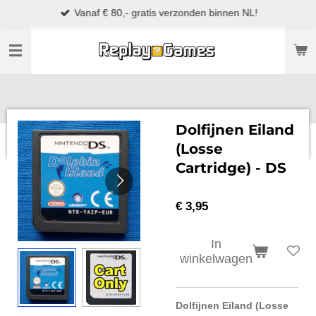
Vanaf € 80,- gratis verzonden binnen NL!
Ga
direct
naar
de
hoofdinhoud
Dolfijnen Eiland
(Losse
Cartridge) - DS
€ 3,95
In
winkelwagen
Dolfijnen Eiland (Losse