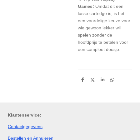
Games:
Omdat dit een
losse cartridge is, is het
een voordelige keuze voor
wie gewoon lekker wil
spelen zonder de
hoofdprijs te betalen voor
een compleet doosje.
D
D
S
D
e
e
h
e
l
e
a
l
e
l
r
e
n
e
n
Klantenservice:
Contactgegevens
Bestellen en Annuleren