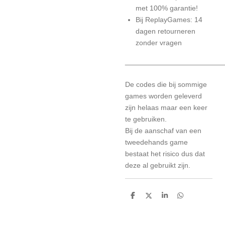
met 100% garantie!
Bij ReplayGames: 14
dagen retourneren
zonder vragen
________________________
De codes die bij sommige
games worden geleverd
zijn helaas maar een keer
te gebruiken.
Bij de aanschaf van een
tweedehands game
bestaat het risico dus dat
deze al gebruikt zijn.
D
D
S
D
e
e
h
e
l
e
a
l
e
l
r
e