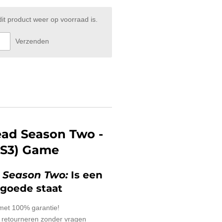
t product weer op voorraad is.
Verzenden
ad Season Two -
PS3) Game
 Season Two:
Is een
goede staat
 met 100% garantie!
 retourneren zonder vragen