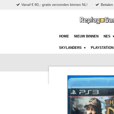
Vanaf € 80,- gratis verzonden binnen NL!
Betalen 
Ga
direct
naar
de
hoofdinhoud
HOME
NIEUW BINNEN
NES
SKYLANDERS
PLAYSTATIO