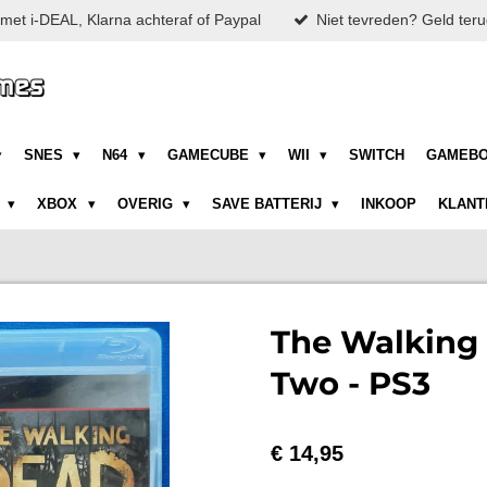
met i-DEAL, Klarna achteraf of Paypal
Niet tevreden? Geld teru
SNES
N64
GAMECUBE
WII
SWITCH
GAMEB
N
XBOX
OVERIG
SAVE BATTERIJ
INKOOP
KLANT
The Walking
Two - PS3
€ 14,95