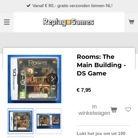
Vanaf € 80,- gratis verzonden binnen NL!
Ga
direct
naar
de
hoofdinhoud
Rooms: The
Main Building -
DS Game
€ 7,95
In
winkelwagen
Lukt het jou om uit 100