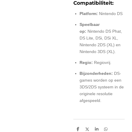
Compatibiliteit:
Platform:
Nintendo DS
Speelbaar
op:
Nintendo DS Phat,
DS Lite, DSi, DSi XL,
Nintendo 2DS (XL) en
Nintendo 3DS (XL).
Regio:
Regiovrij.
Bijzonderheden:
DS-
games worden op een
3DS/2DS systeem in de
originele resolutie
afgespeeld.
D
D
S
D