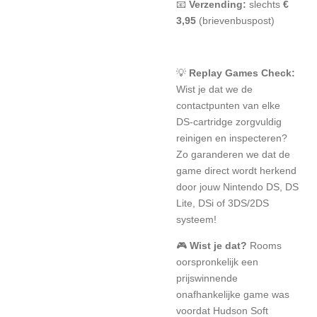
📧
Verzending:
slechts
€
3,95
(brievenbuspost)
💡
Replay Games Check:
Wist je dat we de
contactpunten van elke
DS-cartridge zorgvuldig
reinigen en inspecteren?
Zo garanderen we dat de
game direct wordt herkend
door jouw Nintendo DS, DS
Lite, DSi of 3DS/2DS
systeem!
🎮
Wist je dat?
Rooms
oorspronkelijk een
prijswinnende
onafhankelijke game was
voordat Hudson Soft