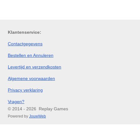
e
e
h
e
l
e
a
l
e
l
r
e
n
e
n
Klantenservice:
Contactgegevens
Bestellen en Annuleren
Levertijd en verzendkosten
Algemene voorwaarden
Privacy verklaring
Vragen?
© 2014 - 2026 Replay Games
Powered by
JouwWeb