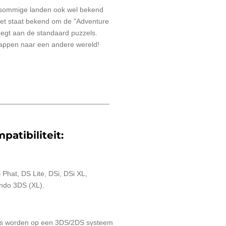
sommige landen ook wel bekend
Het staat bekend om de "Adventure
oegt aan de standaard puzzels.
nappen naar een andere wereld!
____________________________
patibiliteit:
Phat, DS Lite, DSi, DSi XL,
ndo 3DS (XL).
 worden op een 3DS/2DS systeem