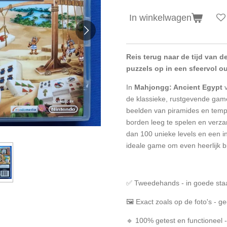
In winkelwagen
Reis terug naar de tijd van d
puzzels op in een sfeervol o
In
Mahjongg: Ancient Egypt
v
de klassieke, rustgevende gam
beelden van piramides en temp
borden leeg te spelen en verz
dan 100 unieke levels en een int
ideale game om even heerlijk b
✅ Tweedehands - in goede sta
🖼️ Exact zoals op de foto's - 
🔹 100% getest en functioneel