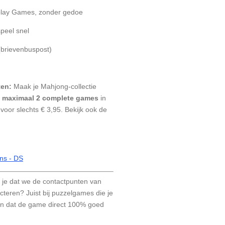
eplay Games, zonder gedoe
speel snel
(brievenbuspost)
ten:
Maak je Mahjong-collectie
t
maximaal 2 complete games
in
voor slechts € 3,95. Bekijk ook de
ns - DS
 je dat we de contactpunten van
ecteren? Juist bij puzzelgames die je
fijn dat de game direct 100% goed