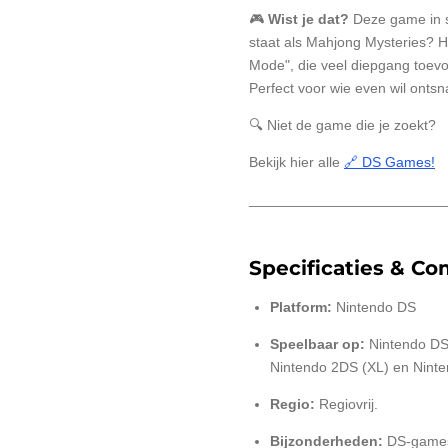
🎮
Wist je dat?
Deze game in 
staat als Mahjong Mysteries? 
Mode", die veel diepgang toev
Perfect voor wie even wil onts
🔍 Niet de game die je zoekt?
Bekijk hier alle
🔗 DS Games!
________________________
Specificaties & Com
Platform:
Nintendo DS
Speelbaar op:
Nintendo DS 
Nintendo 2DS (XL) en Ninte
Regio:
Regiovrij.
Bijzonderheden:
DS-games