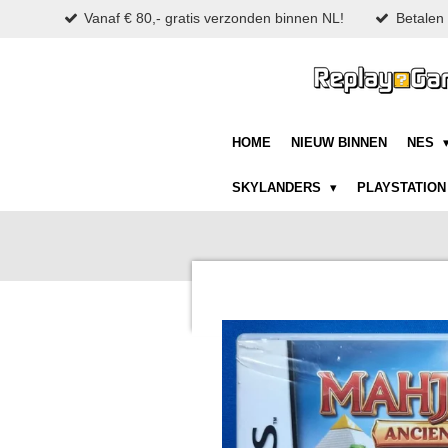
Vanaf € 80,- gratis verzonden binnen NL!
Betalen 
Ga
direct
naar
de
hoofdinhoud
HOME
NIEUW BINNEN
NES
SKYLANDERS
PLAYSTATIO