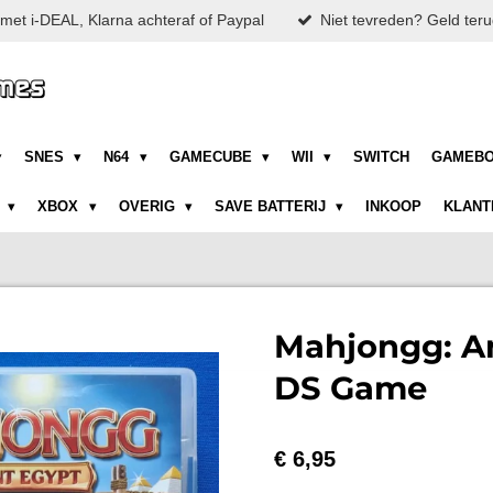
met i-DEAL, Klarna achteraf of Paypal
Niet tevreden? Geld teru
SNES
N64
GAMECUBE
WII
SWITCH
GAMEB
N
XBOX
OVERIG
SAVE BATTERIJ
INKOOP
KLANT
Mahjongg: An
DS Game
€ 6,95