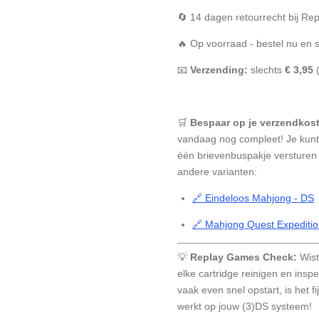
🔄 14 dagen retourrecht bij R
🔥 Op voorraad - bestel nu en 
📧
Verzending:
slechts
€ 3,95
🛒
Bespaar op je verzendkos
vandaag nog compleet! Je kun
één brievenbuspakje versturen 
andere varianten:
🔗 Eindeloos Mahjong - DS
🔗 Mahjong Quest Expeditio
💡
Replay Games Check:
Wist
elke cartridge reinigen en insp
vaak even snel opstart, is het 
werkt op jouw (3)DS systeem!