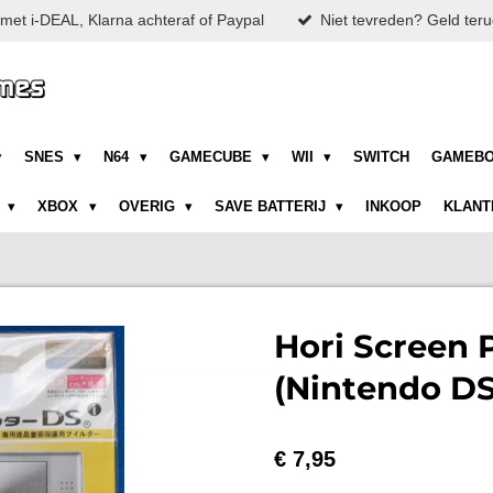
met i-DEAL, Klarna achteraf of Paypal
Niet tevreden? Geld teru
SNES
N64
GAMECUBE
WII
SWITCH
GAMEB
N
XBOX
OVERIG
SAVE BATTERIJ
INKOOP
KLANT
Hori Screen 
(Nintendo DS
€ 7,95