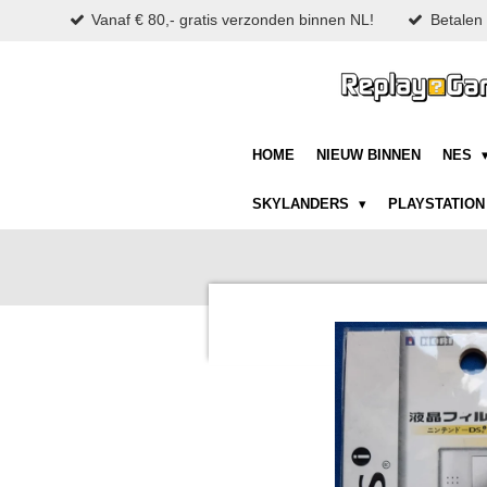
Vanaf € 80,- gratis verzonden binnen NL!
Betalen 
Ga
direct
naar
de
hoofdinhoud
HOME
NIEUW BINNEN
NES
SKYLANDERS
PLAYSTATIO