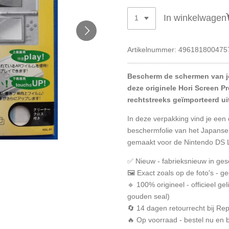
In winkelwagen
Artikelnummer:
496181800475
Bescherm de schermen van je
deze originele Hori Screen P
rechtstreeks geïmporteerd ui
In deze verpakking vind je ee
beschermfolie van het Japanse
gemaakt voor de Nintendo DS L
✅ Nieuw - fabrieksnieuw in ges
🖼️ Exact zoals op de foto's - 
🔹 100% origineel - officieel ge
gouden seal)
🔄 14 dagen retourrecht bij R
🔥 Op voorraad - bestel nu en