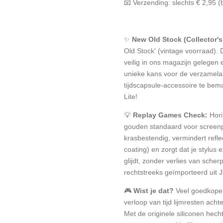
📧 Verzending: slechts € 2,95 
✨
New Old Stock (Collector's
Old Stock' (vintage voorraad).
veilig in ons magazijn gelegen 
unieke kans voor de verzamela
tijdscapsule-accessoire te bema
Lite!
💡
Replay Games Check:
Hori
gouden standaard voor screenpr
krasbestendig, vermindert refl
coating) en zorgt dat je stylus
glijdt, zonder verlies van scherp
rechtstreeks geïmporteerd uit 
🎮
Wist je dat?
Veel goedkope,
verloop van tijd lijmresten acht
Met de originele siliconen hech