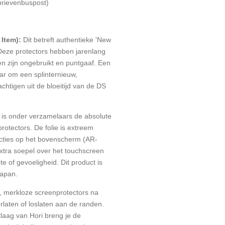
(brievenbuspost)
 Item):
Dit betreft authentieke 'New
 Deze protectors hebben jarenlang
en zijn ongebruikt en puntgaaf. Een
ar om een splinternieuw,
chtigen uit de bloeitijd van de DS
 is onder verzamelaars de absolute
otectors. De folie is extreem
ecties op het bovenscherm (AR-
 extra soepel over het touchscreen
te of gevoeligheid. Dit product is
Japan.
 merkloze screenprotectors na
erlaten of loslaten aan de randen.
tlaag van Hori breng je de