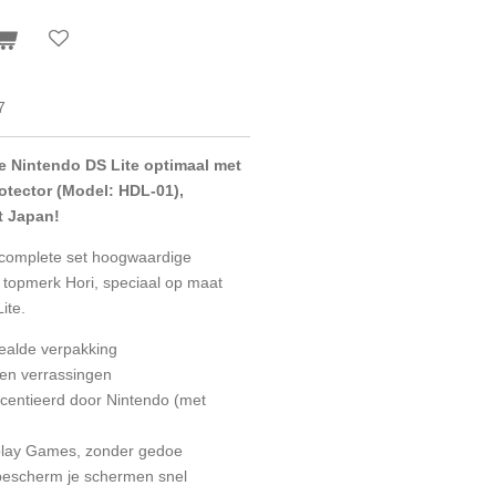
7
 Nintendo DS Lite optimaal met
rotector (Model: HDL-01),
t Japan!
n complete set hoogwaardige
 topmerk Hori, speciaal op maat
ite.
ealde verpakking
geen verrassingen
licentieerd door Nintendo (met
eplay Games, zonder gedoe
 bescherm je schermen snel