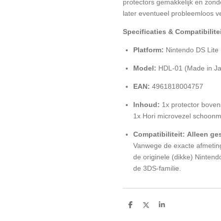
protectors gemakkelijk en zonde
later eventueel probleemloos v
Specificaties & Compatibilitei
Platform:
Nintendo DS Lite
Model:
HDL-01 (Made in J
EAN:
4961818004757
Inhoud:
1x protector boven
1x Hori microvezel schoon
Compatibiliteit:
Alleen ge
Vanwege de exacte afmetinge
de originele (dikke) Ninten
de 3DS-familie.
D
D
S
e
e
h