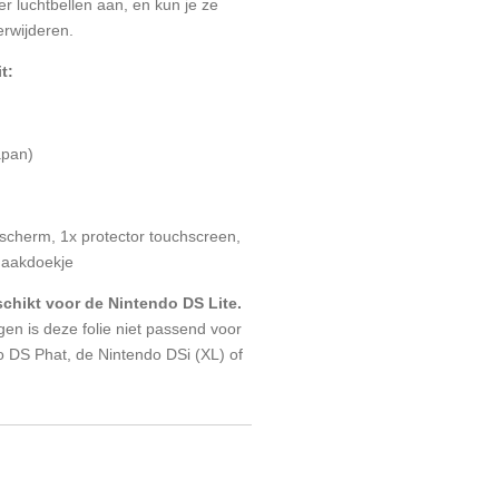
r luchtbellen aan, en kun je ze
erwijderen.
t:
apan)
scherm, 1x protector touchscreen,
maakdoekje
schikt voor de Nintendo DS Lite.
n is deze folie niet passend voor
do DS Phat, de Nintendo DSi (XL) of