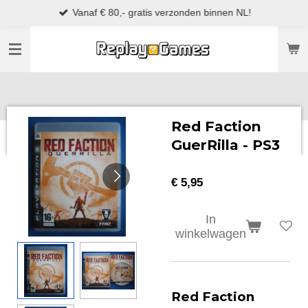
Vanaf € 80,- gratis verzonden binnen NL!
Ga
direct
naar
de
hoofdinhoud
Red Faction
GuerRilla - PS3
€ 5,95
In
winkelwagen
Red Faction