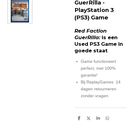
GuerRilla -
PlayStation 3
(PS3) Game
Red Faction
GuerRilla:
Is een
Used PS3 Game in
goede staat
Game functioneert
perfect, met 100%
garantie!
Bij ReplayGames: 14
dagen retourneren
zonder vragen
D
D
S
D
e
e
h
e
l
e
a
l
e
l
r
e