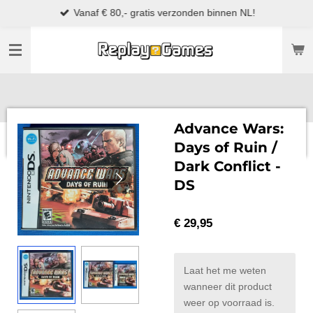
Vanaf € 80,- gratis verzonden binnen NL!
Ga
direct
naar
de
hoofdinhoud
Advance Wars:
Days of Ruin /
Dark Conflict -
DS
€ 29,95
Laat het me weten
wanneer dit product
weer op voorraad is.