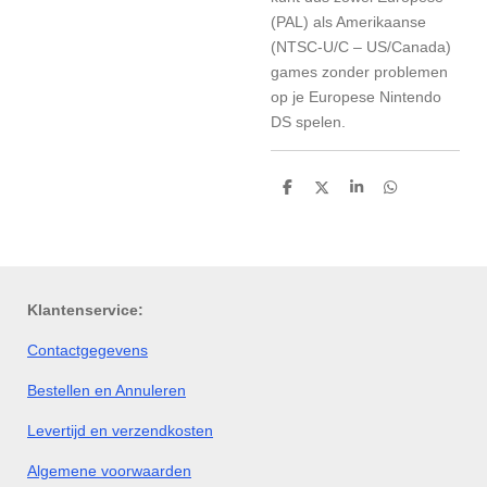
(PAL) als Amerikaanse
(NTSC-U/C – US/Canada)
games zonder problemen
op je Europese Nintendo
DS spelen.
D
D
S
D
e
e
h
e
l
e
a
l
e
l
r
e
n
e
n
Klantenservice:
Contactgegevens
Bestellen en Annuleren
Levertijd en verzendkosten
Algemene voorwaarden