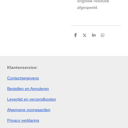
originele resolutie
afgespeeld.
D
D
S
D
e
e
h
e
l
e
a
l
e
l
r
e
n
e
n
Klantenservice:
Contactgegevens
Bestellen en Annuleren
Levertijd en verzendkosten
Algemene voorwaarden
Privacy verklaring