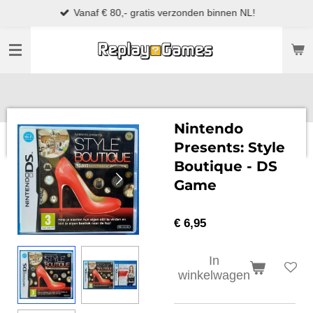
Vanaf € 80,- gratis verzonden binnen NL!
Ga
direct
naar
de
hoofdinhoud
Nintendo
Presents: Style
Boutique - DS
Game
€ 6,95
In
winkelwagen