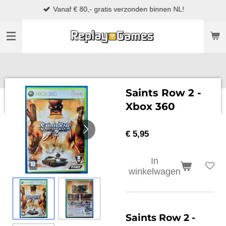
Vanaf € 80,- gratis verzonden binnen NL!
Ga
direct
naar
de
hoofdinhoud
Saints Row 2 -
Xbox 360
€ 5,95
In
winkelwagen
Saints Row 2
-