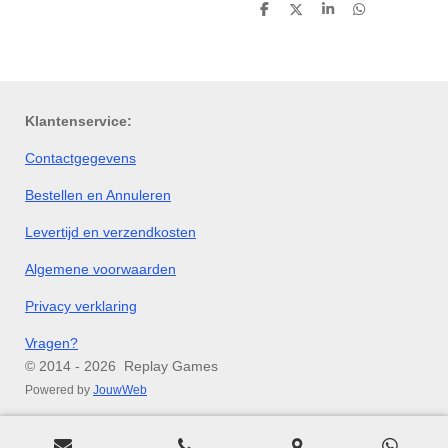
D
D
S
D
e
e
h
e
l
e
a
l
e
l
r
e
n
e
n
Klantenservice:
Contactgegevens
Bestellen en Annuleren
Levertijd en verzendkosten
Algemene voorwaarden
Privacy verklaring
Vragen?
© 2014 - 2026 Replay Games
Powered by
JouwWeb