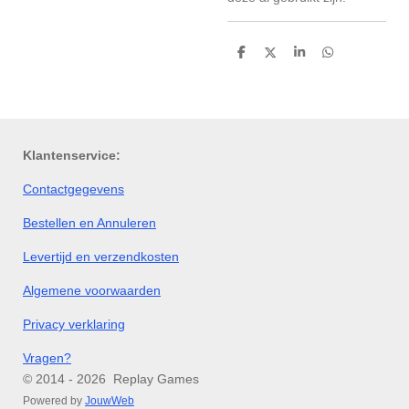
D
D
S
D
e
e
h
e
l
e
a
l
e
l
r
e
n
e
n
Klantenservice:
Contactgegevens
Bestellen en Annuleren
Levertijd en verzendkosten
Algemene voorwaarden
Privacy verklaring
Vragen?
© 2014 - 2026 Replay Games
Powered by
JouwWeb