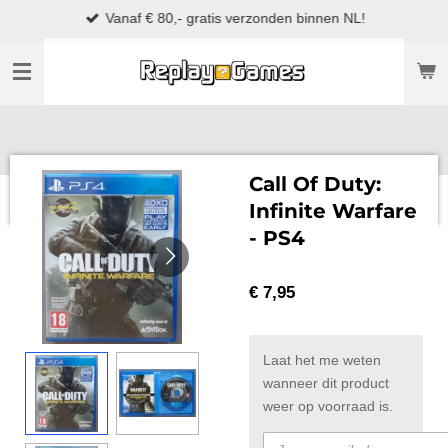
Vanaf € 80,- gratis verzonden binnen NL!
Ga
direct
naar
de
hoofdinhoud
Call Of Duty:
Infinite Warfare
- PS4
€ 7,95
Laat het me weten
wanneer dit product
weer op voorraad is.