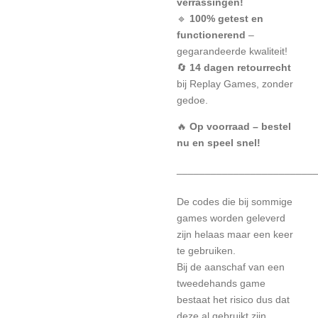
verrassingen!
🔹
100% getest en
functionerend
–
gegarandeerde kwaliteit!
🔄
14 dagen retourrecht
bij Replay Games, zonder
gedoe.
🔥
Op voorraad – bestel
nu en speel snel!
________________________
De codes die bij sommige
games worden geleverd
zijn helaas maar een keer
te gebruiken.
Bij de aanschaf van een
tweedehands game
bestaat het risico dus dat
deze al gebruikt zijn.