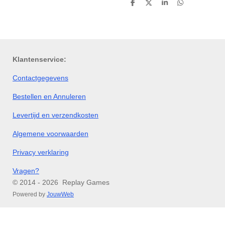
D
D
S
D
e
e
h
e
l
e
a
l
e
l
r
e
n
e
n
Klantenservice:
Contactgegevens
Bestellen en Annuleren
Levertijd en verzendkosten
Algemene voorwaarden
Privacy verklaring
Vragen?
© 2014 - 2026 Replay Games
Powered by
JouwWeb