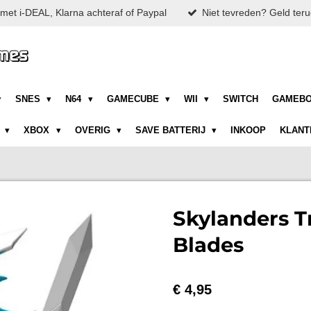
met i-DEAL, Klarna achteraf of Paypal
Niet tevreden? Geld teru
SNES
N64
GAMECUBE
WII
SWITCH
GAMEB
N
XBOX
OVERIG
SAVE BATTERIJ
INKOOP
KLANT
Skylanders T
Blades
€ 4,95