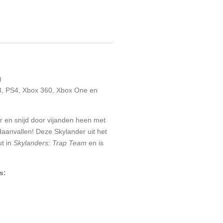
)
S3, PS4, Xbox 360, Xbox One en
er en snijd door vijanden heen met
daanvallen! Deze Skylander uit het
ut in
Skylanders: Trap Team
en is
s: