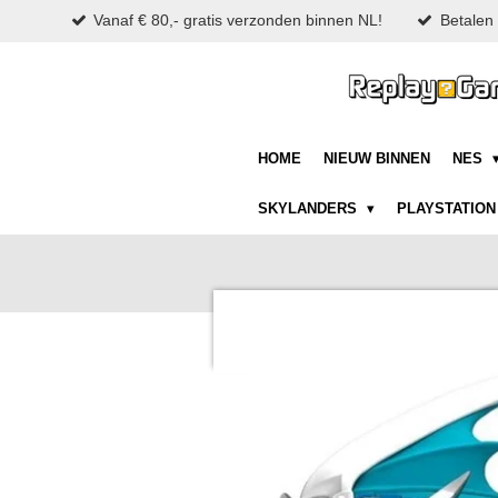
Vanaf € 80,- gratis verzonden binnen NL!
Betalen 
Ga
direct
naar
de
hoofdinhoud
HOME
NIEUW BINNEN
NES
SKYLANDERS
PLAYSTATIO