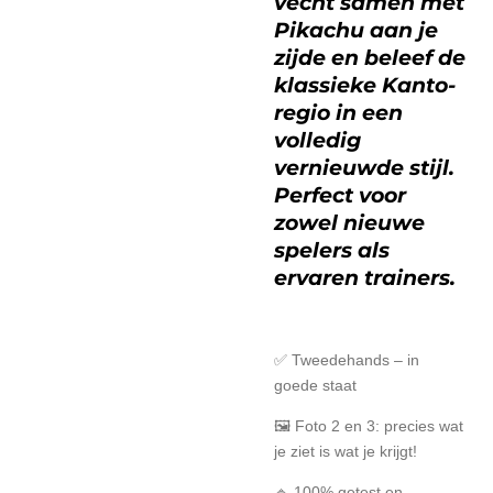
vecht samen met
Pikachu aan je
zijde en beleef de
klassieke Kanto-
regio in een
volledig
vernieuwde stijl.
Perfect voor
zowel nieuwe
spelers als
ervaren trainers.
✅ Tweedehands – in
goede staat
🖼️
Foto 2 en 3: precies wat
je ziet is wat je krijgt!
🔹 100% getest en