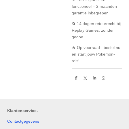
functioneel – 2 maanden
garantie inbegrepen
🔄 14 dagen retourrecht bij
Replay Games, zonder
gedoe
🔥 Op voorraad - bestel nu
en start jouw Pokémon-
reis!
D
D
S
D
e
e
h
e
l
e
a
l
e
l
r
e
n
e
n
Klantenservice:
Contactgegevens