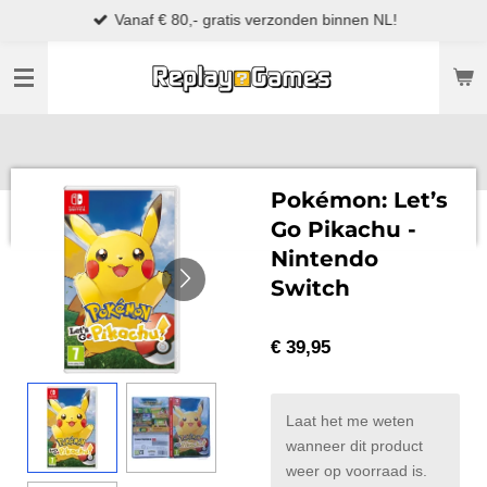
Vanaf € 80,- gratis verzonden binnen NL!
Ga
direct
naar
de
hoofdinhoud
Pokémon: Let’s
Go Pikachu -
Nintendo
Switch
€ 39,95
Laat het me weten
wanneer dit product
weer op voorraad is.