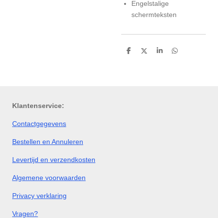
Engelstalige
schermteksten
D
D
S
D
e
e
h
e
l
e
a
l
e
l
r
e
n
e
n
Klantenservice:
Contactgegevens
Bestellen en Annuleren
Levertijd en verzendkosten
Algemene voorwaarden
Privacy verklaring
Vragen?