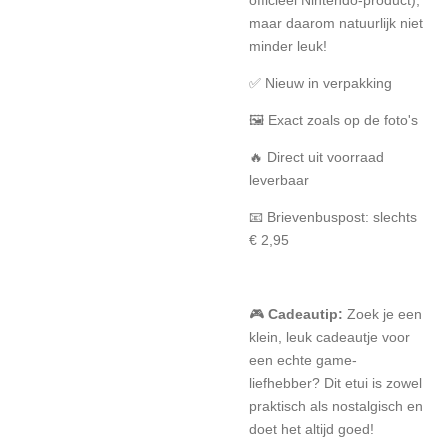
maar daarom natuurlijk niet
minder leuk!
✅ Nieuw in verpakking
🖼️ Exact zoals op de foto's
🔥 Direct uit voorraad
leverbaar
📧 Brievenbuspost: slechts
€ 2,95
🎮
Cadeautip:
Zoek je een
klein, leuk cadeautje voor
een echte game-
liefhebber? Dit etui is zowel
praktisch als nostalgisch en
doet het altijd goed!