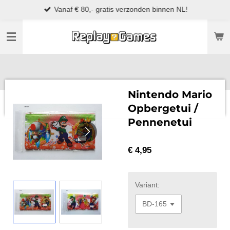
Vanaf € 80,- gratis verzonden binnen NL!
Ga
direct
naar
de
hoofdinhoud
Nintendo Mario
Opbergetui /
Pennenetui
€ 4,95
Variant: