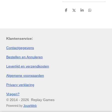
D
D
S
D
e
e
h
e
l
e
a
l
e
l
r
e
n
e
n
Klantenservice:
Contactgegevens
Bestellen en Annuleren
Levertijd en verzendkosten
Algemene voorwaarden
Privacy verklaring
Vragen?
© 2014 - 2026 Replay Games
Powered by
JouwWeb