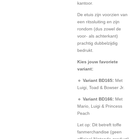
kantoor.
De etuis zijn voorzien van
een ritssluiting en zijn
rondom (dus zowel de
voor- als achterkant)
prachtig dubbelzijdig
bedrukt.
Kies jouw favoriete
variant:
🔹
Variant BD165:
Met
Luigi, Toad & Bowser Jr.
🔹
Variant BD166:
Met
Mario, Luigi & Princess
Peach
Let op: Dit betreft toffe
fanmerchandise (geen
officieel Nintendo-product),