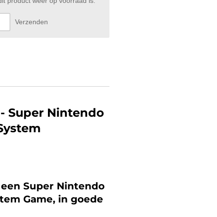
t product weer op voorraad is.
Verzenden
- Super Nintendo
System
s een Super Nintendo
stem Game, in goede