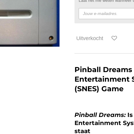
Laat het me weten wanneer di
Uitverkocht
Pinball Dreams
Entertainment 
(SNES) Game
Pinball Dreams:
I
Entertainment Sy
staat