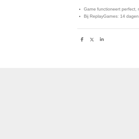
Game functioneert perfect,
Bij ReplayGames: 14 dagen
D
D
S
e
e
h
l
e
a
e
l
r
n
e