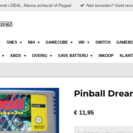
met i-DEAL, Klarna achteraf of Paypal
Niet tevreden? Geld teru
SNES
N64
GAMECUBE
WII
SWITCH
GAMEB
N
XBOX
OVERIG
SAVE BATTERIJ
INKOOP
KLANT
Pinball Drea
€ 11,95