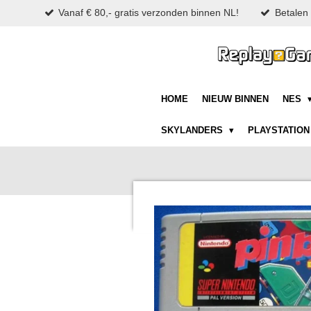
Vanaf € 80,- gratis verzonden binnen NL!
Betalen 
Ga
direct
naar
de
hoofdinhoud
HOME
NIEUW BINNEN
NES
SKYLANDERS
PLAYSTATIO