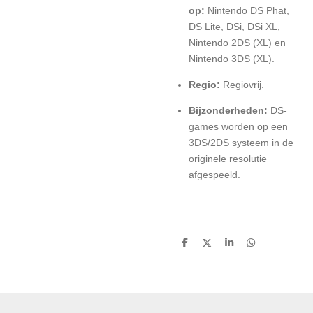
op:
Nintendo DS Phat,
DS Lite, DSi, DSi XL,
Nintendo 2DS (XL) en
Nintendo 3DS (XL).
Regio:
Regiovrij.
Bijzonderheden:
DS-
games worden op een
3DS/2DS systeem in de
originele resolutie
afgespeeld.
D
D
S
D
e
e
h
e
l
e
a
l
e
l
r
e
n
e
n