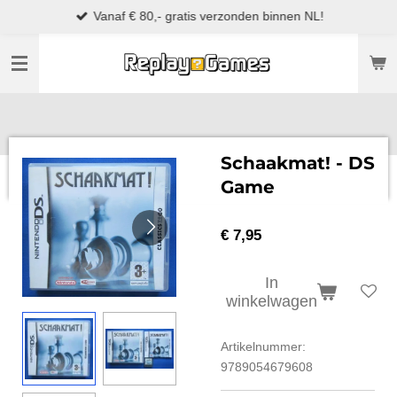
Vanaf € 80,- gratis verzonden binnen NL!
Ga
direct
naar
de
hoofdinhoud
Schaakmat! - DS
Game
€ 7,95
In
winkelwagen
Artikelnummer:
9789054679608