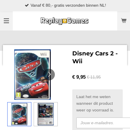
Vanaf € 80,- gratis verzonden binnen NL!
Ga
direct
naar
de
hoofdinhoud
Disney Cars 2 -
Wii
€ 9,95
€ 11,95
Laat het me weten
wanneer dit product
weer op voorraad is.