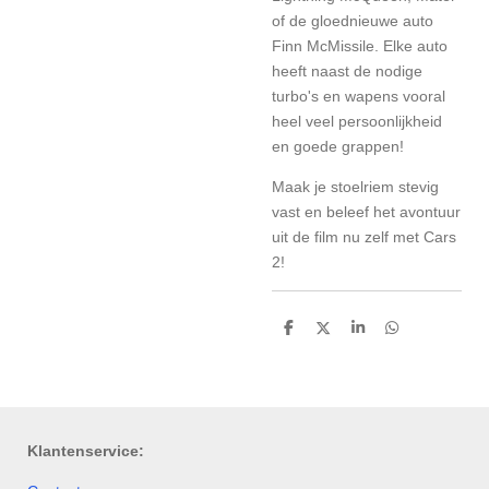
of de gloednieuwe auto
Finn McMissile. Elke auto
heeft naast de nodige
turbo's en wapens vooral
heel veel persoonlijkheid
en goede grappen!
Maak je stoelriem stevig
vast en beleef het avontuur
uit de film nu zelf met Cars
2!
D
D
S
D
e
e
h
e
l
e
a
l
e
l
r
e
n
e
n
Klantenservice: