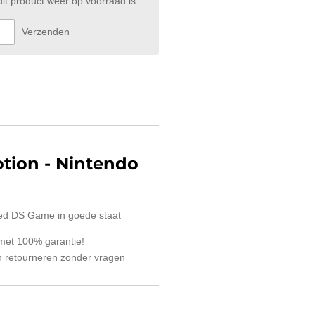
t product weer op voorraad is.
Verzenden
otion
- Nintendo
ed DS Game in goede staat
 met 100% garantie!
 retourneren zonder vragen