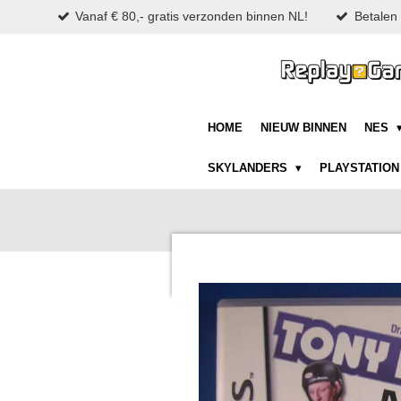
Vanaf € 80,- gratis verzonden binnen NL!
Betalen 
Ga
direct
naar
de
hoofdinhoud
HOME
NIEUW BINNEN
NES
SKYLANDERS
PLAYSTATIO