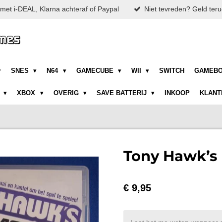
met i-DEAL, Klarna achteraf of Paypal
Niet tevreden? Geld teru
SNES
N64
GAMECUBE
WII
SWITCH
GAMEB
N
XBOX
OVERIG
SAVE BATTERIJ
INKOOP
KLANT
Tony Hawk’s 
€ 9,95