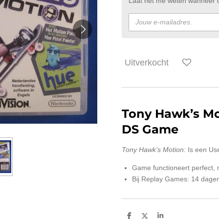
Laat het me weten wanneer di
Uitverkocht
Tony Hawk’s M
DS Game
Tony Hawk’s Motion:
Is een Us
Game functioneert perfect,
Bij Replay Games: 14 dagen
D
D
S