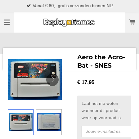
Vanaf € 80,- gratis verzonden binnen NL!
Ga
direct
naar
de
hoofdinhoud
Aero the Acro-
Bat - SNES
€ 17,95
Laat het me weten
wanneer dit product
weer op voorraad is.