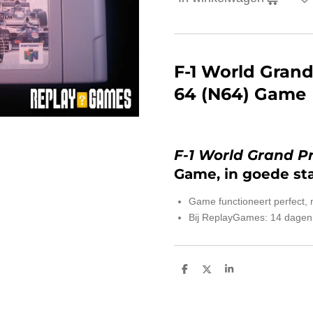
F-1 World Grand
64 (N64) Game
F-1 World Grand Pr
Game, in goede st
Game functioneert perfect,
Bij ReplayGames: 14 dagen
D
D
S
e
e
h
l
e
a
e
l
r
n
e