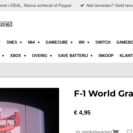
met i-DEAL, Klarna achteraf of Paypal
Niet tevreden? Geld teru
SNES
N64
GAMECUBE
WII
SWITCH
GAMEB
N
XBOX
OVERIG
SAVE BATTERIJ
INKOOP
KLANT
F-1 World Gra
€ 4,95
In winkelwagen