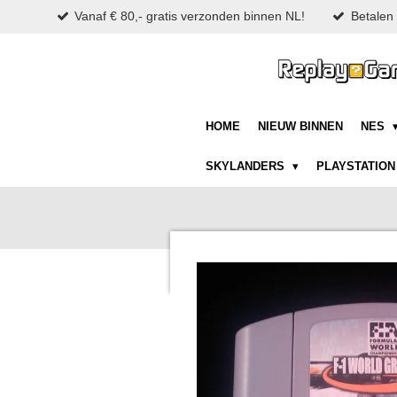
Vanaf € 80,- gratis verzonden binnen NL!
Betalen 
Ga
direct
naar
de
hoofdinhoud
HOME
NIEUW BINNEN
NES
SKYLANDERS
PLAYSTATIO