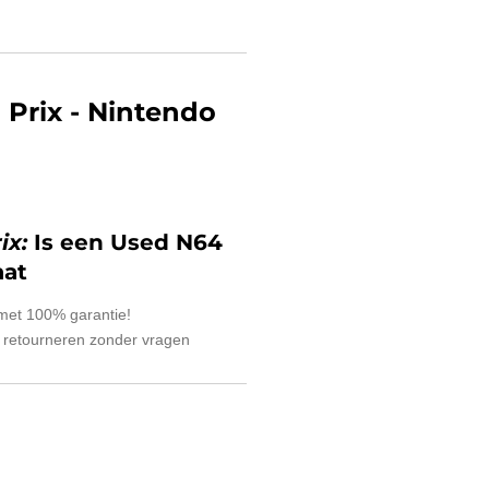
 Prix
- Nintendo
ix:
Is een Used N64
aat
 met 100% garantie!
 retourneren zonder vragen