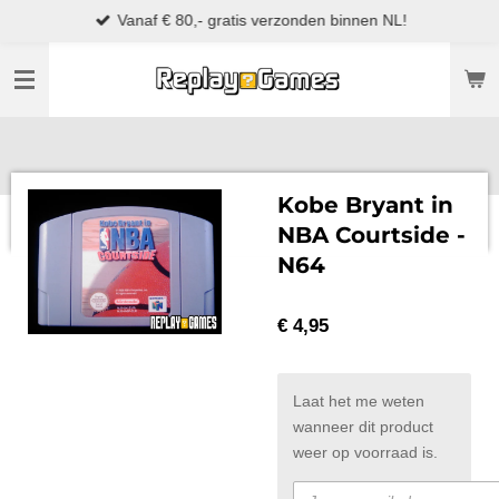
Vanaf € 80,- gratis verzonden binnen NL!
Ga
direct
naar
de
hoofdinhoud
Kobe Bryant in
NBA Courtside -
N64
€ 4,95
Laat het me weten
wanneer dit product
weer op voorraad is.