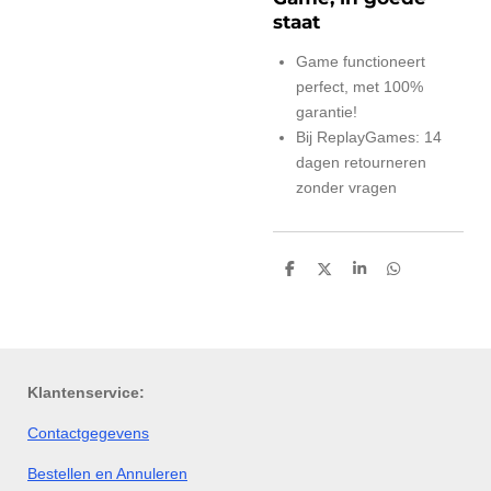
staat
Game functioneert
perfect, met 100%
garantie!
Bij ReplayGames: 14
dagen retourneren
zonder vragen
D
D
S
D
e
e
h
e
l
e
a
l
e
l
r
e
n
e
n
Klantenservice:
Contactgegevens
Bestellen en Annuleren