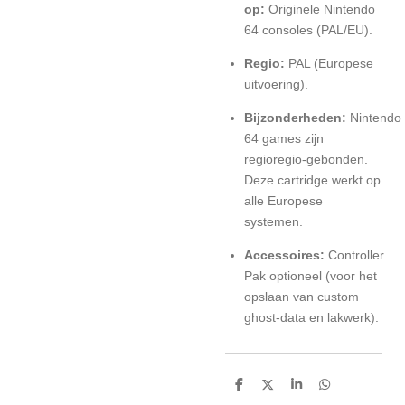
op:
Originele Nintendo
64 consoles (PAL/EU).
Regio:
PAL (Europese
uitvoering).
Bijzonderheden:
Nintendo
64 games zijn
regioregio-gebonden.
Deze cartridge werkt op
alle Europese
systemen.
Accessoires:
Controller
Pak optioneel (voor het
opslaan van custom
ghost-data en lakwerk).
D
D
S
D
e
e
h
e