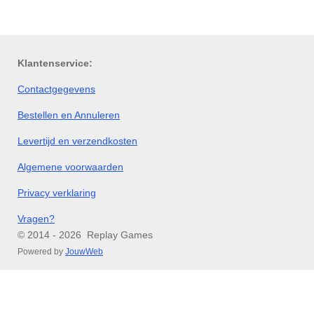
l
e
a
l
e
l
r
e
n
e
n
Klantenservice:
Contactgegevens
Bestellen en Annuleren
Levertijd en verzendkosten
Algemene voorwaarden
Privacy verklaring
Vragen?
© 2014 - 2026 Replay Games
Powered by
JouwWeb