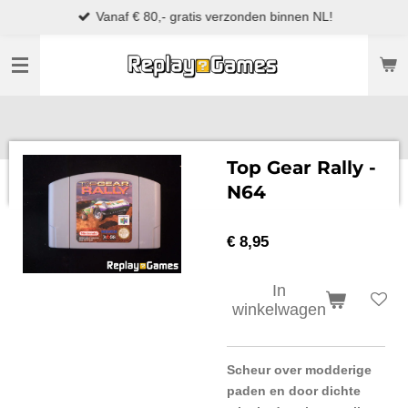
Vanaf € 80,- gratis verzonden binnen NL!
Ga
direct
naar
de
hoofdinhoud
Top Gear Rally -
N64
€ 8,95
In
winkelwagen
Scheur over modderige
paden en door dichte