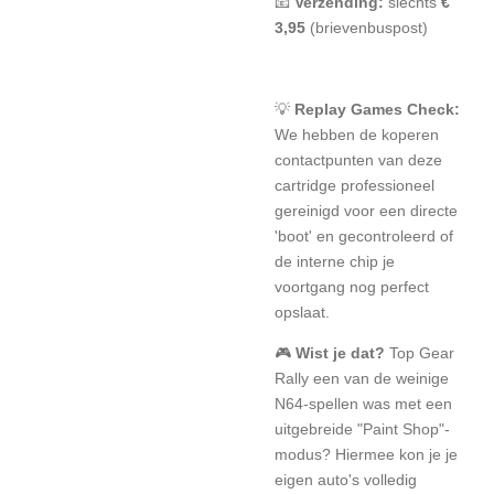
📧
Verzending:
slechts
€
3,95
(brievenbuspost)
💡
Replay Games Check:
We hebben de koperen
contactpunten van deze
cartridge professioneel
gereinigd voor een directe
'boot' en gecontroleerd of
de interne chip je
voortgang nog perfect
opslaat.
🎮
Wist je dat?
Top Gear
Rally een van de weinige
N64-spellen was met een
uitgebreide "Paint Shop"-
modus? Hiermee kon je je
eigen auto's volledig