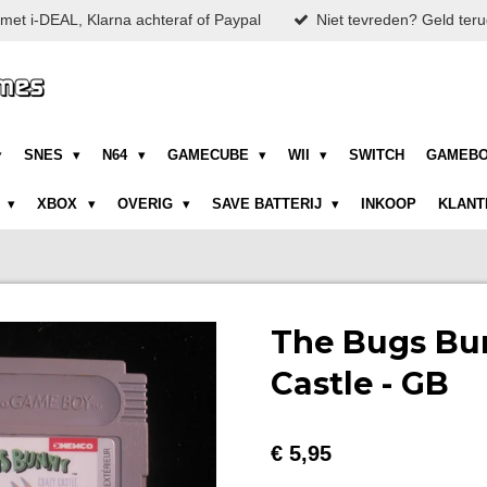
met i-DEAL, Klarna achteraf of Paypal
Niet tevreden? Geld teru
SNES
N64
GAMECUBE
WII
SWITCH
GAMEB
N
XBOX
OVERIG
SAVE BATTERIJ
INKOOP
KLANT
The Bugs Bu
Castle - GB
€ 5,95