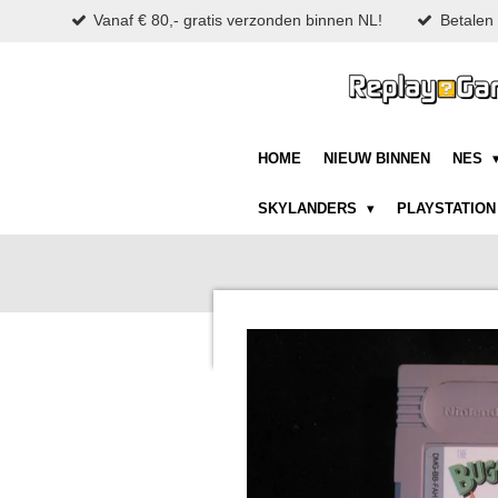
Vanaf € 80,- gratis verzonden binnen NL!
Betalen 
Ga
direct
naar
de
hoofdinhoud
HOME
NIEUW BINNEN
NES
SKYLANDERS
PLAYSTATIO