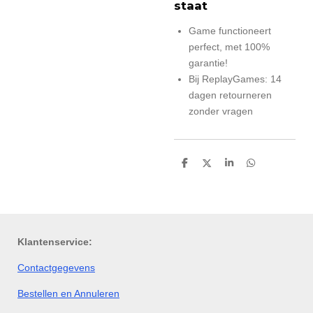
staat
Game functioneert
perfect, met 100%
garantie!
Bij ReplayGames: 14
dagen retourneren
zonder vragen
D
D
S
D
e
e
h
e
l
e
a
l
e
l
r
e
n
e
n
Klantenservice:
Contactgegevens
Bestellen en Annuleren