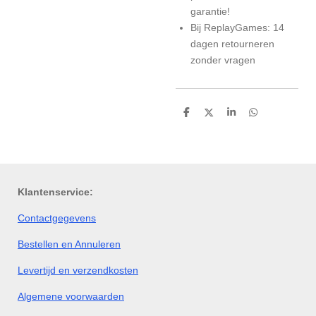
garantie!
Bij ReplayGames: 14
dagen retourneren
zonder vragen
D
D
S
D
e
e
h
e
l
e
a
l
e
l
r
e
n
e
n
Klantenservice:
Contactgegevens
Bestellen en Annuleren
Levertijd en verzendkosten
Algemene voorwaarden