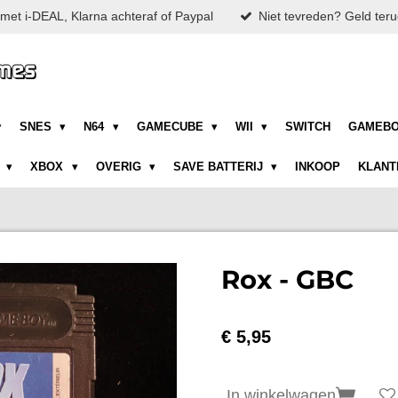
met i-DEAL, Klarna achteraf of Paypal
Niet tevreden? Geld teru
SNES
N64
GAMECUBE
WII
SWITCH
GAMEB
N
XBOX
OVERIG
SAVE BATTERIJ
INKOOP
KLANT
Rox - GBC
€ 5,95
In winkelwagen