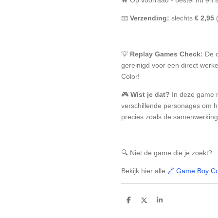
📧
Verzending:
slechts
€ 2,95
💡
Replay Games Check:
De c
gereinigd voor een direct wer
Color!
🎮
Wist je dat?
In deze game m
verschillende personages om hu
precies zoals de samenwerking in
🔍 Niet de game die je zoekt?
Bekijk hier alle
🔗 Game Boy Co
D
D
S
e
e
h
l
e
a