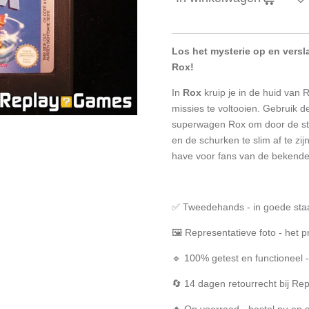
Los het mysterie op en vers
Rox!
In
Rox
kruip je in de huid van R
missies te voltooien. Gebruik 
superwagen Rox om door de sta
en de schurken te slim af te zi
have voor fans van de bekende 
✅ Tweedehands - in goede sta
🖼️ Representatieve foto - het p
🔹 100% getest en functioneel
🔄 14 dagen retourrecht bij R
🔥 Op voorraad - bestel nu en 