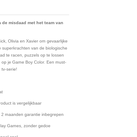
la de misdaad met het team van
ick, Olivia en Xavier om gevaarlijke
de superkrachten van de biologische
d te racen, puzzels op te lossen
jn op je Game Boy Color. Een must-
tv-serie!
at
roduct is vergelijkbaar
 - 2 maanden garantie inbegrepen
eplay Games, zonder gedoe
speel snel