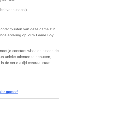
(brievenbuspost)
ontactpunten van deze game zijn
kende ervaring op jouw Game Boy
oet je constant wisselen tussen de
n unieke talenten te benutten,
 de serie altijd centraal staat!
lor games!