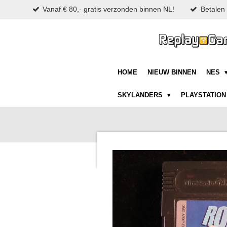
Vanaf € 80,- gratis verzonden binnen NL!
Betalen 
Ga
direct
naar
de
hoofdinhoud
HOME
NIEUW BINNEN
NES
SKYLANDERS
PLAYSTATIO