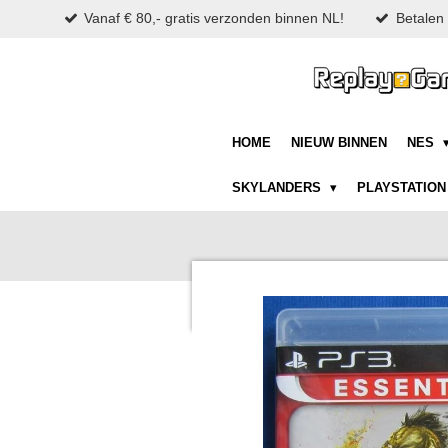
Vanaf € 80,- gratis verzonden binnen NL!
Betalen 
Ga
direct
naar
de
hoofdinhoud
HOME
NIEUW BINNEN
NES
SKYLANDERS
PLAYSTATIO