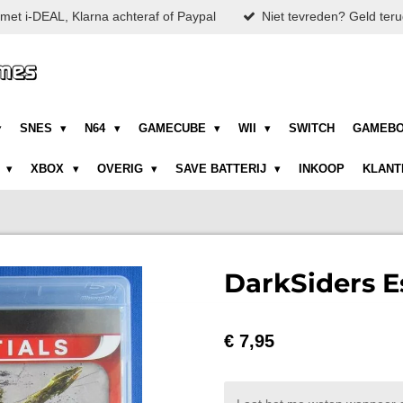
met i-DEAL, Klarna achteraf of Paypal
Niet tevreden? Geld teru
SNES
N64
GAMECUBE
WII
SWITCH
GAMEB
N
XBOX
OVERIG
SAVE BATTERIJ
INKOOP
KLANT
DarkSiders Es
€ 7,95