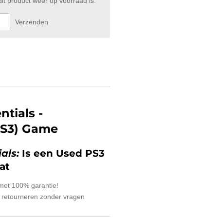
t product weer op voorraad is.
Verzenden
ntials -
PS3) Game
ials:
Is een Used PS3
at
 met 100% garantie!
 retourneren zonder vragen