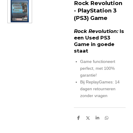
Rock Revolution
- PlayStation 3
(PS3) Game
Rock Revolution:
Is
een Used PS3
Game in goede
staat
Game functioneert
perfect, met 100%
garantie!
Bij ReplayGames: 14
dagen retourneren
zonder vragen
D
D
S
D
e
e
h
e
l
e
a
l
e
l
r
e