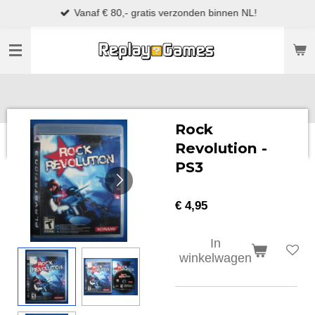
Vanaf € 80,- gratis verzonden binnen NL!
Ga
direct
naar
de
hoofdinhoud
Rock
Revolution -
PS3
€ 4,95
In
winkelwagen