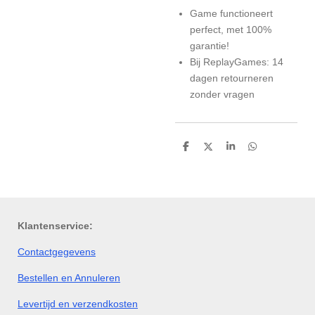
Game functioneert
perfect, met 100%
garantie!
Bij ReplayGames: 14
dagen retourneren
zonder vragen
D
D
S
D
e
e
h
e
l
e
a
l
e
l
r
e
n
e
n
Klantenservice:
Contactgegevens
Bestellen en Annuleren
Levertijd en verzendkosten