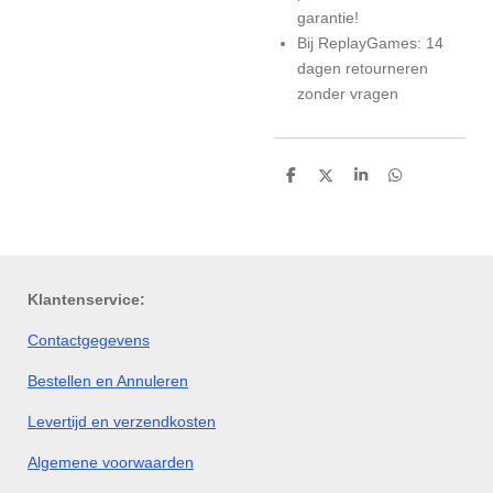
garantie!
Bij ReplayGames: 14
dagen retourneren
zonder vragen
D
D
S
D
e
e
h
e
l
e
a
l
e
l
r
e
n
e
n
Klantenservice:
Contactgegevens
Bestellen en Annuleren
Levertijd en verzendkosten
Algemene voorwaarden