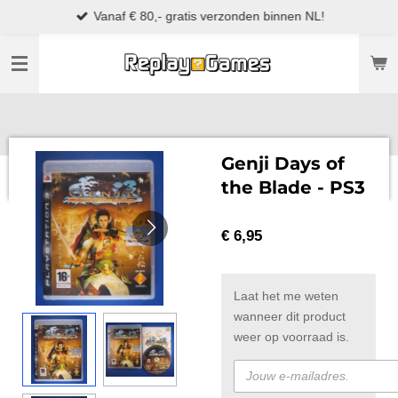
Vanaf € 80,- gratis verzonden binnen NL!
Ga
direct
naar
de
hoofdinhoud
Genji Days of
the Blade - PS3
€ 6,95
Laat het me weten
wanneer dit product
weer op voorraad is.