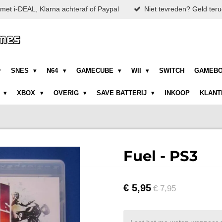
met i-DEAL, Klarna achteraf of Paypal
Niet tevreden? Geld teru
SNES
N64
GAMECUBE
WII
SWITCH
GAMEB
N
XBOX
OVERIG
SAVE BATTERIJ
INKOOP
KLANT
Fuel - PS3
€ 5,95
€ 7,95