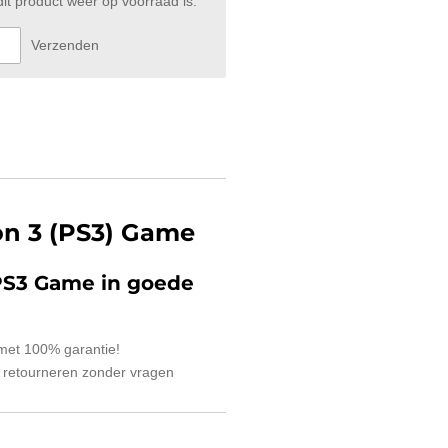
t product weer op voorraad is.
Verzenden
ion 3 (PS3) Game
PS3 Game in goede
 met 100% garantie!
 retourneren zonder vragen