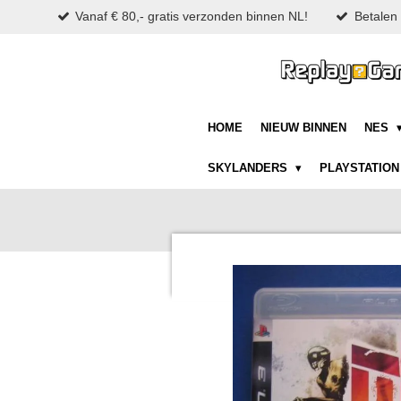
Vanaf € 80,- gratis verzonden binnen NL!
Betalen 
Ga
direct
naar
de
hoofdinhoud
HOME
NIEUW BINNEN
NES
SKYLANDERS
PLAYSTATIO