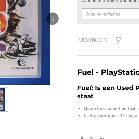
Laat het me weten wanneer di
Uitverkocht
Fuel - PlayStat
Fuel:
Is een Used 
staat
Game functioneert perfect,
Bij ReplayGames: 14 dagen