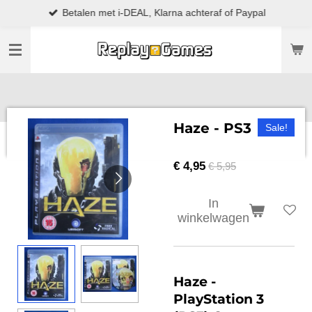
Betalen met i-DEAL, Klarna achteraf of Paypal
Ga
direct
naar
de
hoofdinhoud
Haze - PS3
Sale!
€ 4,95
€ 5,95
In
winkelwagen
Haze -
PlayStation 3