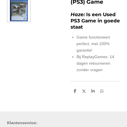
(PS3) Game
Haze:
Is een Used
PS3 Game in goede
staat
Game functioneert
perfect, met 100%
garantie!
Bij ReplayGames: 14
dagen retourneren
zonder vragen
D
D
S
D
e
e
h
e
l
e
a
l
e
l
r
e
n
e
n
Klantenservice: