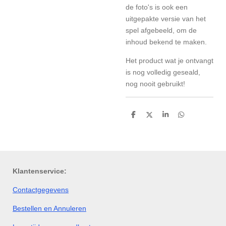
de foto's is ook een
uitgepakte versie van het
spel afgebeeld, om de
inhoud bekend te maken.
Het product wat je ontvangt
is nog volledig geseald,
nog nooit gebruikt!
D
D
S
D
e
e
h
e
l
e
a
l
e
l
r
e
n
e
n
Klantenservice:
Contactgegevens
Bestellen en Annuleren