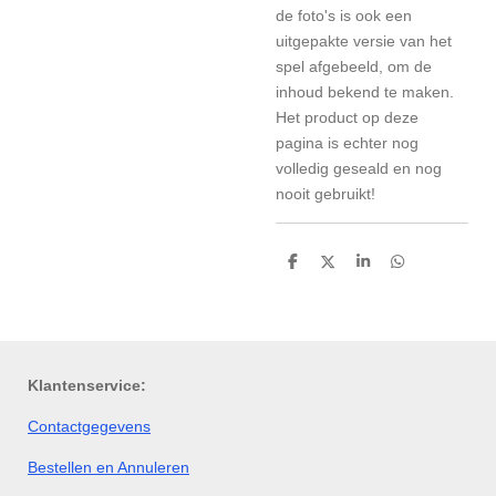
de foto's is ook een
uitgepakte versie van het
spel afgebeeld, om de
inhoud bekend te maken.
Het product op deze
pagina is echter nog
volledig geseald en nog
nooit gebruikt!
D
D
S
D
e
e
h
e
l
e
a
l
e
l
r
e
n
e
n
Klantenservice:
Contactgegevens
Bestellen en Annuleren