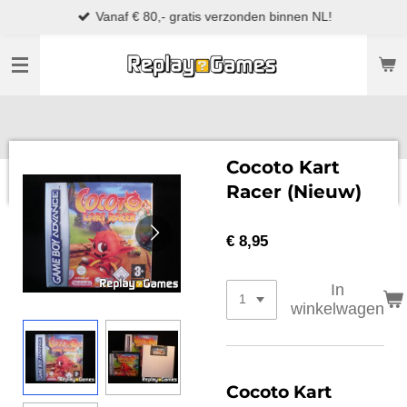
Vanaf € 80,- gratis verzonden binnen NL!
Ga
direct
naar
de
hoofdinhoud
Cocoto Kart
Racer (Nieuw)
€ 8,95
In
winkelwagen
Cocoto Kart