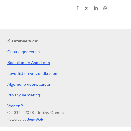
D
D
S
D
e
e
h
e
l
e
a
l
e
l
r
e
n
e
n
Klantenservice:
Contactgegevens
Bestellen en Annuleren
Levertijd en verzendkosten
Algemene voorwaarden
Privacy verklaring
Vragen?
© 2014 - 2026 Replay Games
Powered by
JouwWeb