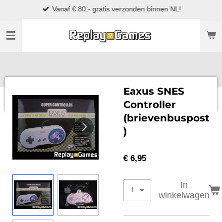
Vanaf € 80,- gratis verzonden binnen NL!
Ga
direct
naar
de
hoofdinhoud
Eaxus SNES
Controller
(brievenbuspost
)
€ 6,95
In
winkelwagen