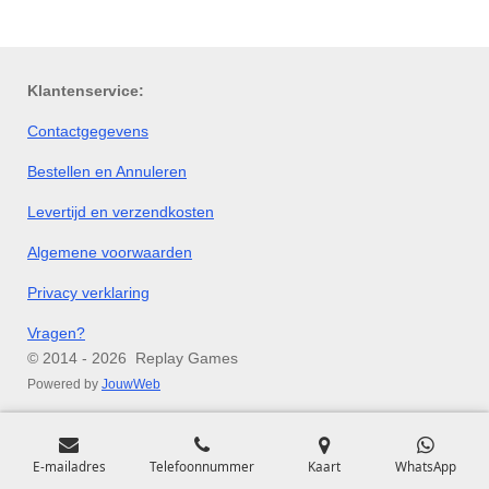
l
e
a
l
e
l
r
e
n
e
n
Klantenservice:
Contactgegevens
Bestellen en Annuleren
Levertijd en verzendkosten
Algemene voorwaarden
Privacy verklaring
Vragen?
© 2014 - 2026 Replay Games
Powered by
JouwWeb
E-mailadres
Telefoonnummer
Kaart
WhatsApp