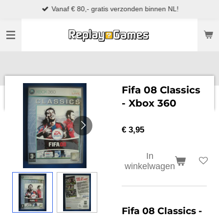
Vanaf € 80,- gratis verzonden binnen NL!
Ga
direct
naar
de
hoofdinhoud
Fifa 08 Classics
- Xbox 360
€ 3,95
In
winkelwagen
Fifa 08 Classics
-