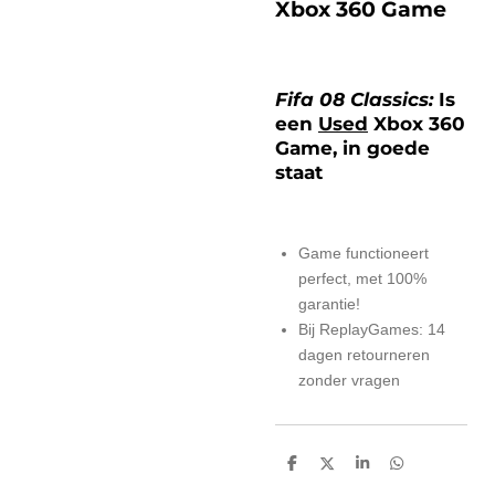
Xbox 360 Game
Fifa 08 Classics:
Is
een
Used
Xbox 360
Game, in goede
staat
Game functioneert
perfect, met 100%
garantie!
Bij ReplayGames: 14
dagen retourneren
zonder vragen
D
D
S
D
e
e
h
e