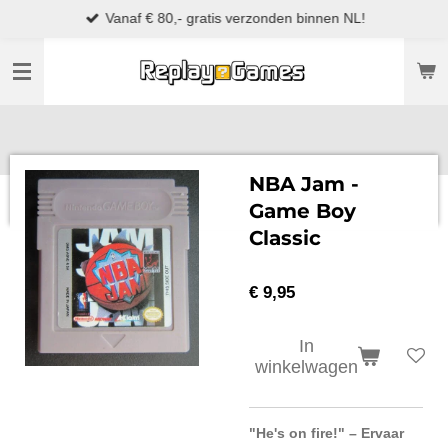
Vanaf € 80,- gratis verzonden binnen NL!
Ga
direct
naar
de
hoofdinhoud
NBA Jam -
Game Boy
Classic
€ 9,95
In
winkelwagen
"He's on fire!" – Ervaar