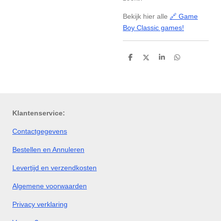
Bekijk hier alle
🔗 Game
Boy Classic games!
D
D
S
D
e
e
h
e
l
e
a
l
e
l
r
e
n
e
n
Klantenservice:
Contactgegevens
Bestellen en Annuleren
Levertijd en verzendkosten
Algemene voorwaarden
Privacy verklaring